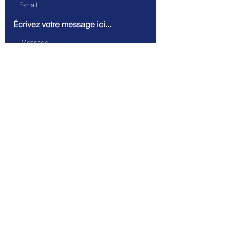
Écrivez votre message ici...
Envoyer
Adresse. 15 Rue Cantimpré
59400 Cambrai, France
Tél.
06 73 65 56 90
Tél.
06 79 79 67 61
caisses.services@gmail.com