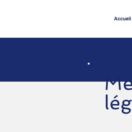
Accueil
Me
lé