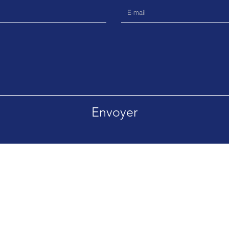
Envoyer
 59400 Cambrai, France
Tél. 06 73 65 56 90
Tél. 06 79 79 67 61
Politique de confidentialité