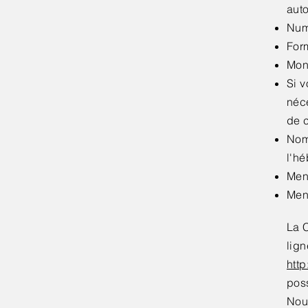
auto
Numé
Form
Mont
Si v
néce
de c
Nom
l'hé
Ment
Ment
La 
lign
htt
poss
Nou