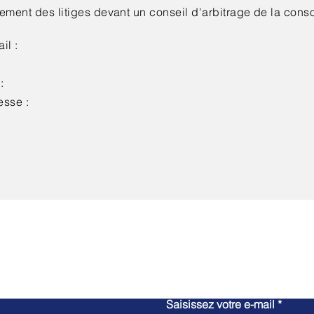
lement des litiges devant un conseil d'arbitrage de la con
il :
:
esse :
Contactez-nous
Saisissez votre e-mail