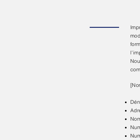
Imp
mod
form
l’im
Nou
com
[Nom
Dén
Adre
Noms
Num
Num